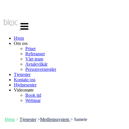
Veksle
navigasjon
Hjem
Om oss
Priser
Referanser
Vårt team
Avtalevilkår
Personvernregler
Tjenester
Kontakt oss
Hjelpesenter
Videomøte
Book tid
Webinar
Hjem
>
Tjenester
>
Medlemssystem
> Sameie