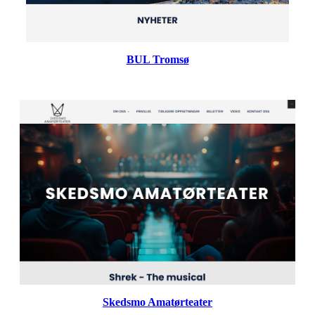
BUL Tromsø
Skedsmo Amatørteater