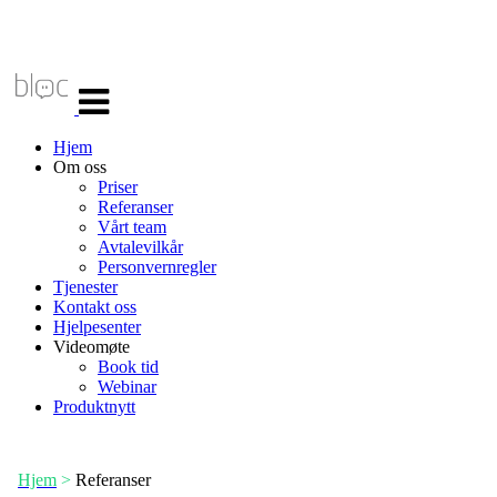
Veksle
navigasjon
Hjem
Om oss
Priser
Referanser
Vårt team
Avtalevilkår
Personvernregler
Tjenester
Kontakt oss
Hjelpesenter
Videomøte
Book tid
Webinar
Produktnytt
Hjem
>
Referanser